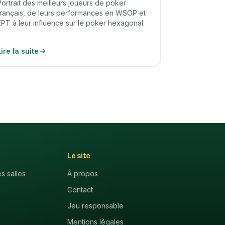
Portrait des meilleurs joueurs de poker
français, de leurs performances en WSOP et
EPT à leur influence sur le poker hexagonal.
Lire la suite
Le site
s salles
À propos
Contact
Jeu responsable
Mentions légales