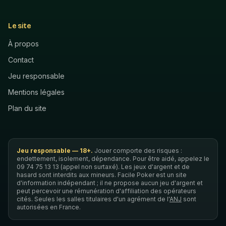
Le site
À propos
Contact
Jeu responsable
Mentions légales
Plan du site
Jeu responsable — 18+.
Jouer comporte des risques :
endettement, isolement, dépendance. Pour être aidé, appelez le
09 74 75 13 13 (appel non surtaxé). Les jeux d'argent et de
hasard sont interdits aux mineurs. Facile Poker est un site
d'information indépendant ; il ne propose aucun jeu d'argent et
peut percevoir une rémunération d'affiliation des opérateurs
cités. Seules les salles titulaires d'un agrément de l'
ANJ
sont
autorisées en France.