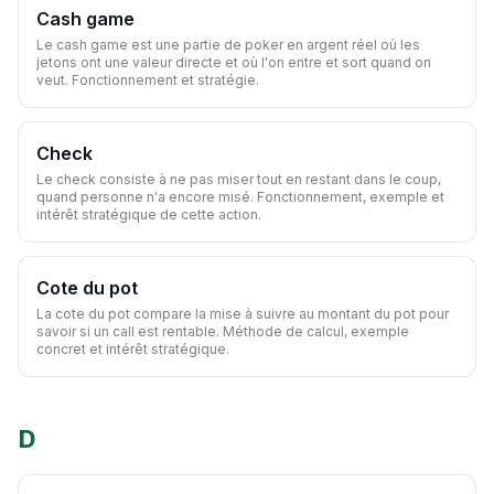
Cash game
Le cash game est une partie de poker en argent réel où les
jetons ont une valeur directe et où l'on entre et sort quand on
veut. Fonctionnement et stratégie.
Check
Le check consiste à ne pas miser tout en restant dans le coup,
quand personne n'a encore misé. Fonctionnement, exemple et
intérêt stratégique de cette action.
Cote du pot
La cote du pot compare la mise à suivre au montant du pot pour
savoir si un call est rentable. Méthode de calcul, exemple
concret et intérêt stratégique.
D