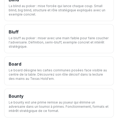
La blind au poker : mise forcée qui lance chaque coup. Small
blind, big blind, structure et rôle stratégique expliqués avec un
exemple concret.
Bluff
Le bluff au poker : miser avec une main faible pour faire coucher
l'adversaire. Définition, semi-bluff, exemple concret et intérêt
stratégique.
Board
Le board désigne les cartes communes posées face visible au
centre de la table. Découvrez son rôle décisif dans la lecture
des mains au Texas Hold'em.
Bounty
Le bounty est une prime remise au joueur qui élimine un
adversaire dans un tournoi à primes. Fonctionnement, formats et
intérêt stratégique de ce format.