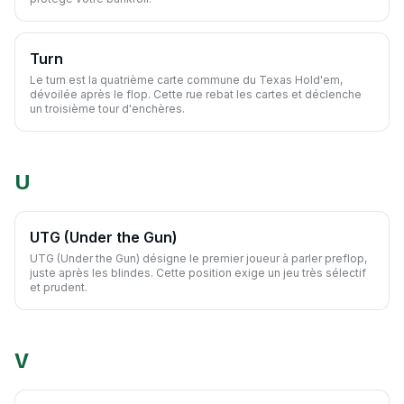
Turn
Le turn est la quatrième carte commune du Texas Hold'em,
dévoilée après le flop. Cette rue rebat les cartes et déclenche
un troisième tour d'enchères.
U
UTG (Under the Gun)
UTG (Under the Gun) désigne le premier joueur à parler preflop,
juste après les blindes. Cette position exige un jeu très sélectif
et prudent.
V