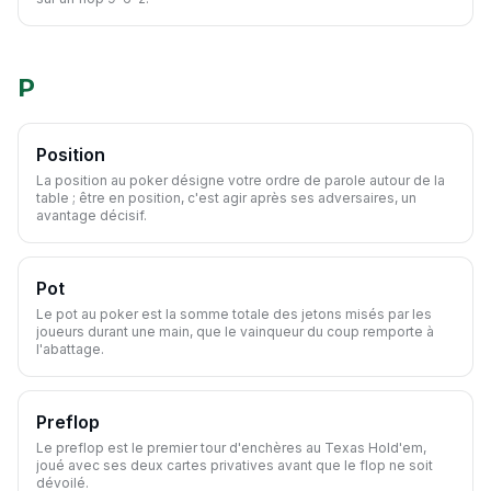
P
Position
La position au poker désigne votre ordre de parole autour de la
table ; être en position, c'est agir après ses adversaires, un
avantage décisif.
Pot
Le pot au poker est la somme totale des jetons misés par les
joueurs durant une main, que le vainqueur du coup remporte à
l'abattage.
Preflop
Le preflop est le premier tour d'enchères au Texas Hold'em,
joué avec ses deux cartes privatives avant que le flop ne soit
dévoilé.