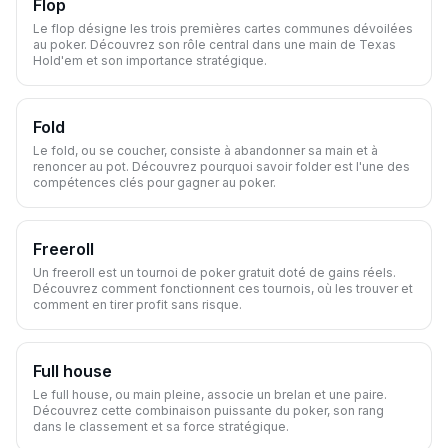
Flop
Le flop désigne les trois premières cartes communes dévoilées
au poker. Découvrez son rôle central dans une main de Texas
Hold'em et son importance stratégique.
Fold
Le fold, ou se coucher, consiste à abandonner sa main et à
renoncer au pot. Découvrez pourquoi savoir folder est l'une des
compétences clés pour gagner au poker.
Freeroll
Un freeroll est un tournoi de poker gratuit doté de gains réels.
Découvrez comment fonctionnent ces tournois, où les trouver et
comment en tirer profit sans risque.
Full house
Le full house, ou main pleine, associe un brelan et une paire.
Découvrez cette combinaison puissante du poker, son rang
dans le classement et sa force stratégique.