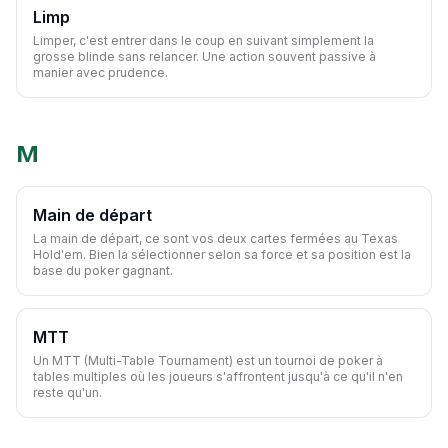
Limp
Limper, c'est entrer dans le coup en suivant simplement la
grosse blinde sans relancer. Une action souvent passive à
manier avec prudence.
M
Main de départ
La main de départ, ce sont vos deux cartes fermées au Texas
Hold'em. Bien la sélectionner selon sa force et sa position est la
base du poker gagnant.
MTT
Un MTT (Multi-Table Tournament) est un tournoi de poker à
tables multiples où les joueurs s'affrontent jusqu'à ce qu'il n'en
reste qu'un.