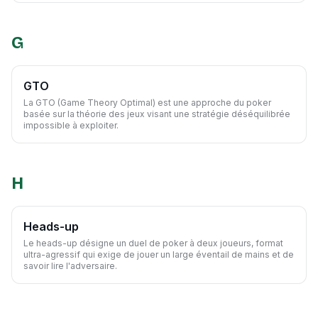
G
GTO
La GTO (Game Theory Optimal) est une approche du poker
basée sur la théorie des jeux visant une stratégie déséquilibrée
impossible à exploiter.
H
Heads-up
Le heads-up désigne un duel de poker à deux joueurs, format
ultra-agressif qui exige de jouer un large éventail de mains et de
savoir lire l'adversaire.