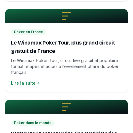
Poker en France
Le Winamax Poker Tour, plus grand circuit
gratuit de France
Le Winamax Poker Tour, circuit live gratuit et populaire :
format, étapes et accès à l’événement phare du poker
français.
Lire la suite
Poker dans le monde