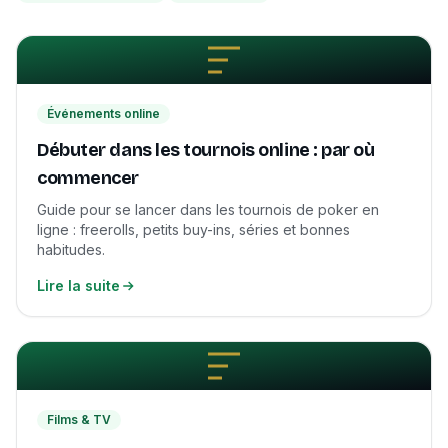
Événements online
Débuter dans les tournois online : par où
commencer
Guide pour se lancer dans les tournois de poker en
ligne : freerolls, petits buy-ins, séries et bonnes
habitudes.
Lire la suite
Films & TV